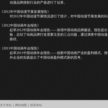
动漫品牌授权行业的产值进行了估算。
《2012年中国动漫节展发展报告》
对2012年中国动漫节展情况进行了统计，对中国动漫节展发展的
《2012中国动画年会报告》
起草2012中国动画年会报告——加强中国动画品牌建设。报告提
验，总结了动画品牌打造需要注意的三点问题，通过调查中国动漫
路径。
《2011中国动画年会报告》
起草2011中国动画年会报告——创新中国动画产业的盈利模式。
外企业的实践提出了中国动画盈利模式新的思考。
关于本站
|
网站地图
|
联系本站